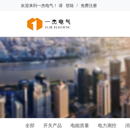
欢迎来到
一杰电气
！
请
登陆
/
免费注册
全部
开关产品
电能质量
电力测控
消