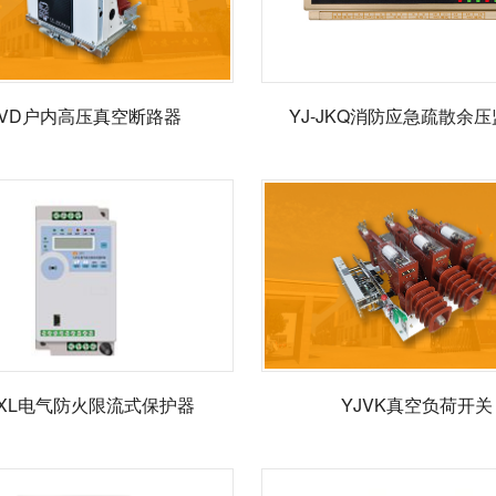
JVD户内高压真空断路器
YJ-JKQ消防应急疏散余
FXL电气防火限流式保护器
YJVK真空负荷开关