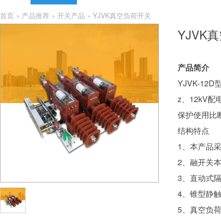
首页
产品推荐
开关产品
YJVK真空负荷开关
>
>
>
YJVK
产品简介
YJVK-1
z、12k
保护使用比
结构特点
1、本产品
2、融开关
3、直动式
4、锥型静
5、真空负