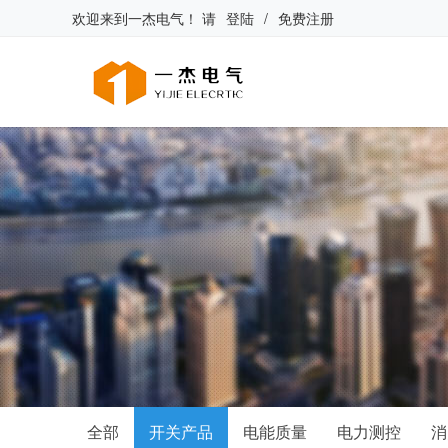
欢迎来到
一杰电气
！
请
登陆
/
免费注册
全部
开关产品
电能质量
电力测控
消