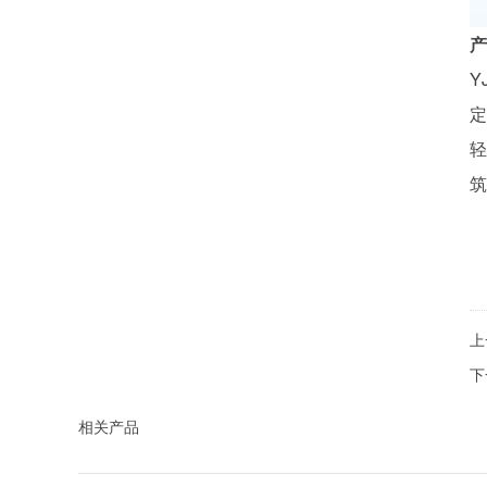
产
Y
定
轻
筑
上
下
相关产品