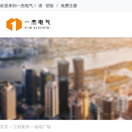
欢迎来到
一杰电气
！
请
登陆
/
免费注册
首页
工程案例
福地广场
>
>